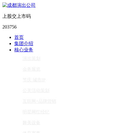
上股交上市码
203756
首页
集团介绍
核心业务
演出策划
会务展览
节庆 城市IP
公关活动策划
互联网+品牌营销
明星网红经纪
舞美设备