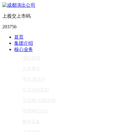
上股交上市码
203756
首页
集团介绍
核心业务
演出策划
会务展览
节庆 城市IP
公关活动策划
互联网+品牌营销
明星网红经纪
舞美设备