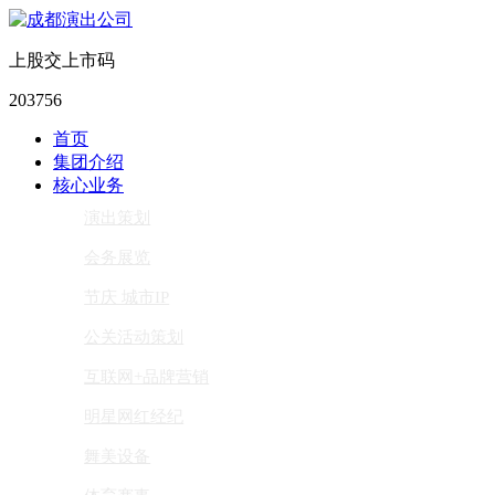
上股交上市码
203756
首页
集团介绍
核心业务
演出策划
会务展览
节庆 城市IP
公关活动策划
互联网+品牌营销
明星网红经纪
舞美设备