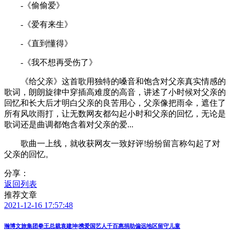
-《偷偷爱》
-《爱有来生》
-《直到懂得》
-《我不想再受伤了》
《给父亲》这首歌用独特的嗓音和饱含对父亲真实情感的
歌词，朗朗旋律中穿插高难度的高音，讲述了小时候对父亲的
回忆和长大后才明白父亲的良苦用心，父亲像把雨伞，遮住了
所有风吹雨打，让无数网友都勾起小时和父亲的回忆，无论是
歌词还是曲调都饱含着对父亲的爱...
歌曲一上线，就收获网友一致好评!纷纷留言称勾起了对
父亲的回忆。
分享：
返回列表
推荐文章
2021-12-16 17:57:48
瀚博文旅集团拳王总裁袁建坤|携爱国艺人千百惠捐助偏远地区留守儿童