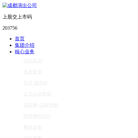
上股交上市码
203756
首页
集团介绍
核心业务
演出策划
会务展览
节庆 城市IP
公关活动策划
互联网+品牌营销
明星网红经纪
舞美设备