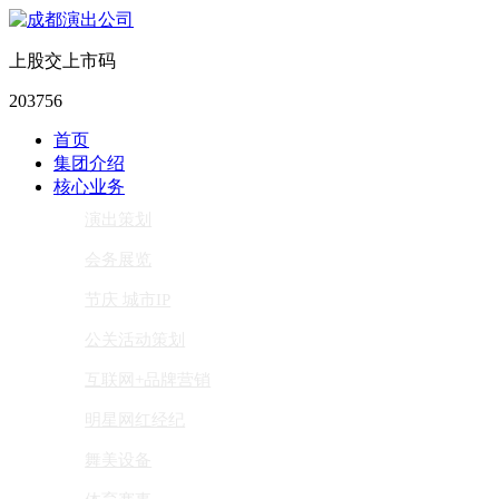
上股交上市码
203756
首页
集团介绍
核心业务
演出策划
会务展览
节庆 城市IP
公关活动策划
互联网+品牌营销
明星网红经纪
舞美设备